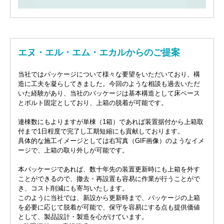
エヌ・エル・エム・エカルからのご提案
当社ではパッケージについて様々な要望をいただいており、構
造に工夫を凝らしてきました。今回のような相談も過去いただ
いた経験があり、当社のパッケージは基本構造として床ベース
とボルト固定としており、上箱の脱着が可能です。
連棟数にもよりますが単棟（1箱）であれば装置据付から上箱取
付まで1日程度で完了し工期短縮にも貢献しております。
具体的な施工イメージとしては右写真（GIF画像）のようなイメ
ージで、上箱の取り外しが可能です。
本パッケージであれば、数十年先の装置更新時にも上箱を外す
ことができるので、撤去・再設置も容易に作業が行うことがで
き、コスト削減にも寄与いたします。
このように当社では、新設から更新時まで、パッケージの上箱
を必要に応じて脱着が可能で、保守を容易にする点も提供価値
として、製品設計・製造を心がけています。