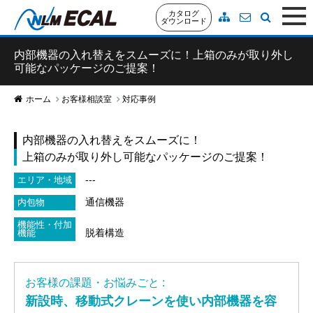
カタログ
ダウンロード
内部機器の入れ替えをスムーズに！上箱のみが取り外し
可能なパッケージのご提案！
ホーム
お客様相談室
対応事例
内部機器の入れ替えをスムーズに！
上箱のみが取り外し可能なパッケージのご提案！
---
エリア・地域
通信機器
内包物
機能性・付加
脱着構造
機能
お客様の課題・お悩みごと :
新設時、移動式クレーンを使い内部機器を容